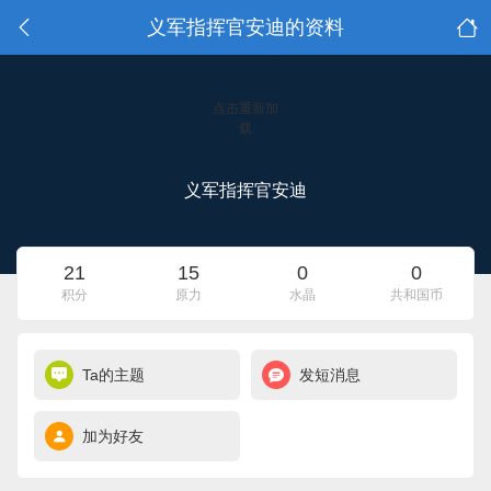
义军指挥官安迪的资料
点击重新加
载
义军指挥官安迪
21
15
0
0
积分
原力
水晶
共和国币
Ta的主题
发短消息
加为好友