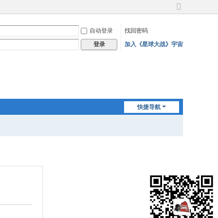
切
换
自动登录
找回密码
到
宽
加入《星球大战》宇宙
登录
版
快捷导航