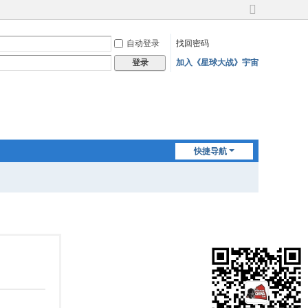
切
换
自动登录
找回密码
到
宽
加入《星球大战》宇宙
登录
版
快捷导航