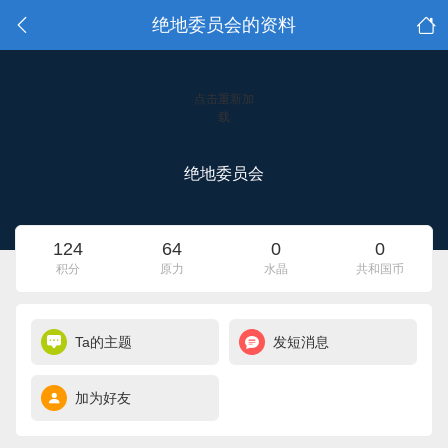
绝地委员会的资料
点击重新加
载
绝地委员会
124
64
0
0
积分
原力
水晶
共和国币
Ta的主题
发短消息
加为好友