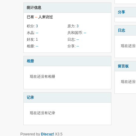
统计信息
分享
已有
--
人来访过
积分:
3
原力:
3
日志
水晶:
--
共和国币:
--
好友:
1
日志:
--
现在还没
相册:
--
分享:
--
相册
留言板
现在还没有相册
现在还没
记录
现在还没有记录
Powered by
Discuz!
X3.5