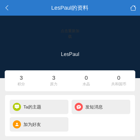
LesPaul的资料
点击重新加
载
LesPaul
3
3
0
0
积分
原力
水晶
共和国币
Ta的主题
发短消息
加为好友