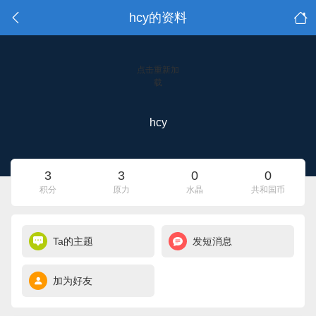
hcy的资料
点击重新加
载
hcy
3
3
0
0
积分
原力
水晶
共和国币
Ta的主题
发短消息
加为好友