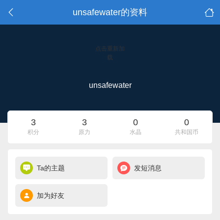
unsafewater的资料
点击重新加
载
unsafewater
3
3
0
0
积分
原力
水晶
共和国币
Ta的主题
发短消息
加为好友