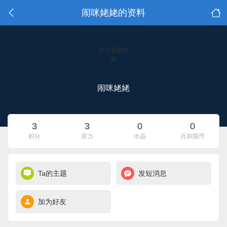
闹咪姥姥的资料
点击重新加
载
闹咪姥姥
3
3
0
0
积分
原力
水晶
共和国币
Ta的主题
发短消息
加为好友