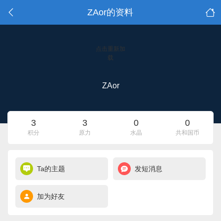
ZAor的资料
点击重新加
载
ZAor
3
3
0
0
积分
原力
水晶
共和国币
Ta的主题
发短消息
加为好友