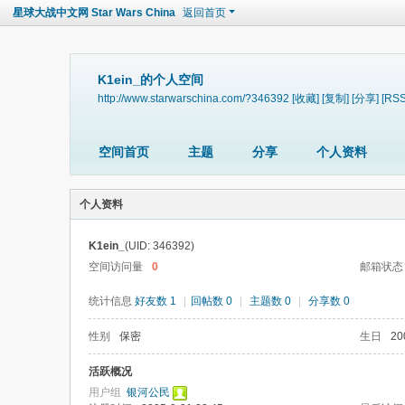
星球大战中文网 Star Wars China
返回首页
K1ein_的个人空间
http://www.starwarschina.com/?346392
[收藏]
[复制]
[分享]
[RSS
空间首页
主题
分享
个人资料
个人资料
K1ein_
(UID: 346392)
空间访问量
0
邮箱状态
统计信息
好友数 1
|
回帖数 0
|
主题数 0
|
分享数 0
性别
保密
生日
20
活跃概况
用户组
银河公民