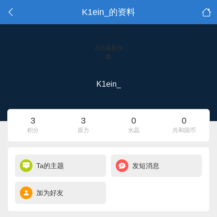
K1ein_的资料
点击重新加
载
K1ein_
3
3
0
0
积分
原力
水晶
共和国币
Ta的主题
发短消息
加为好友