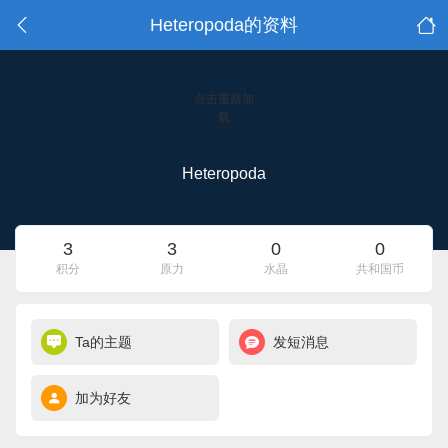
Heteropoda的资料
点击重新加
载
Heteropoda
3
3
0
0
积分
原力
水晶
共和国币
Ta的主题
发短消息
加为好友