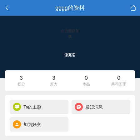
gggg的资料
点击重新加
载
gggg
3
3
0
0
积分
原力
水晶
共和国币
Ta的主题
发短消息
加为好友