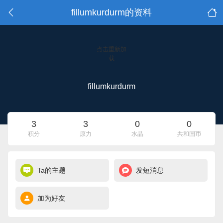
fillumkurdurm的资料
点击重新加
载
fillumkurdurm
3
3
0
0
积分
原力
水晶
共和国币
Ta的主题
发短消息
加为好友