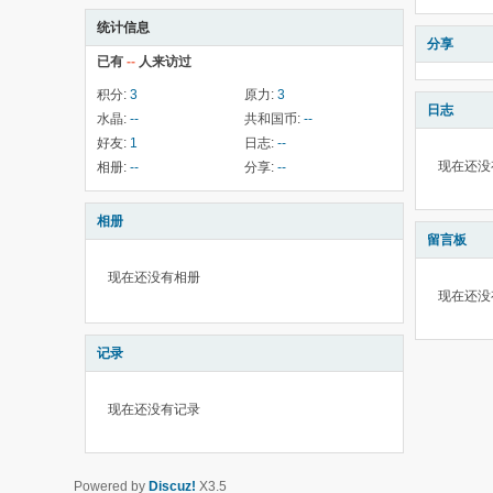
统计信息
分享
已有
--
人来访过
积分:
3
原力:
3
日志
水晶:
--
共和国币:
--
好友:
1
日志:
--
现在还没
相册:
--
分享:
--
相册
留言板
现在还没有相册
现在还没
记录
现在还没有记录
Powered by
Discuz!
X3.5