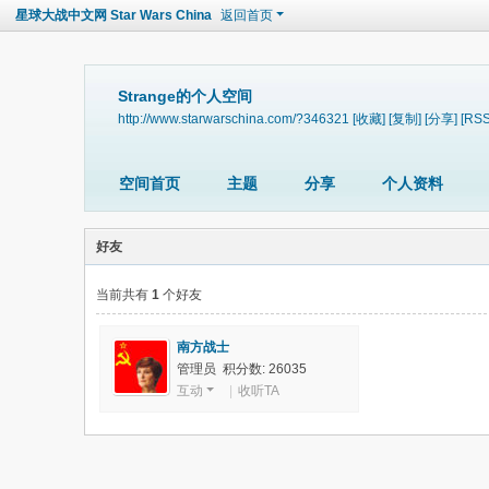
星球大战中文网 Star Wars China
返回首页
Strange的个人空间
http://www.starwarschina.com/?346321
[收藏]
[复制]
[分享]
[RSS
空间首页
主题
分享
个人资料
好友
当前共有
1
个好友
南方战士
管理员 积分数: 26035
互动
|
收听TA