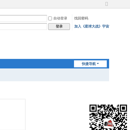
切
换
自动登录
找回密码
到
宽
加入《星球大战》宇宙
登录
版
快捷导航