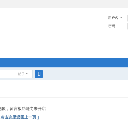
用户名
密码
帖子
搜
索
抱歉，留言板功能尚未开启
[ 点击这里返回上一页 ]