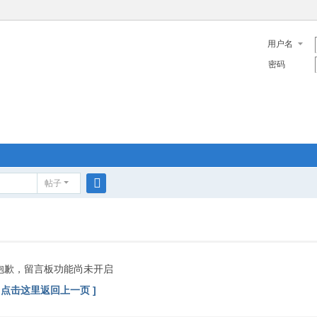
用户名
密码
帖子
搜
索
抱歉，留言板功能尚未开启
[ 点击这里返回上一页 ]