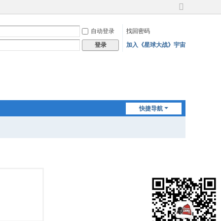
切
换
自动登录
找回密码
到
宽
加入《星球大战》宇宙
登录
版
快捷导航