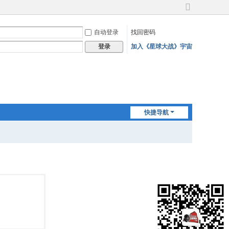
切
换
自动登录
找回密码
到
宽
加入《星球大战》宇宙
登录
版
快捷导航