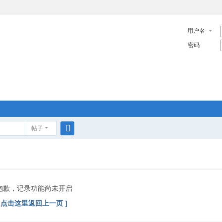
用户名
密码
帖子
搜
索
抱歉，记录功能尚未开启
[ 点击这里返回上一页 ]