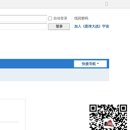
切
换
自动登录
找回密码
到
宽
加入《星球大战》宇宙
登录
版
快捷导航