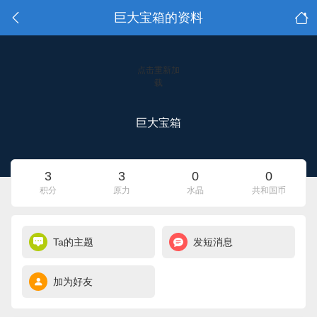
巨大宝箱的资料
点击重新加
载
巨大宝箱
3
3
0
0
积分
原力
水晶
共和国币
Ta的主题
发短消息
加为好友