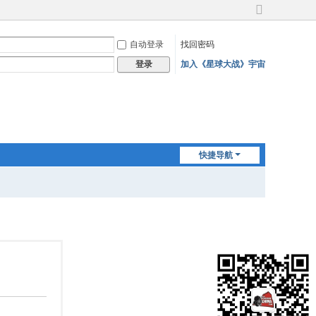
切
换
自动登录
找回密码
到
宽
加入《星球大战》宇宙
登录
版
快捷导航