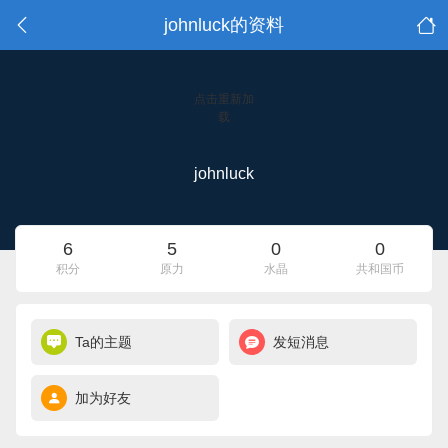
johnluck的资料
点击重新加
载
johnluck
6
5
0
0
积分
原力
水晶
共和国币
Ta的主题
发短消息
加为好友