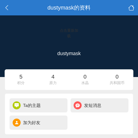
dustymask的资料
点击重新加
载
dustymask
5
4
0
0
积分
原力
水晶
共和国币
Ta的主题
发短消息
加为好友