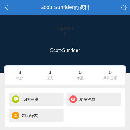
Scott·Sunrider的资料
点击重新加
载
Scott·Sunrider
3
3
0
0
积分
原力
水晶
共和国币
Ta的主题
发短消息
加为好友