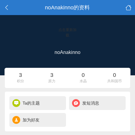
noAnakinno的资料
点击重新加
载
noAnakinno
3
3
0
0
积分
原力
水晶
共和国币
Ta的主题
发短消息
加为好友