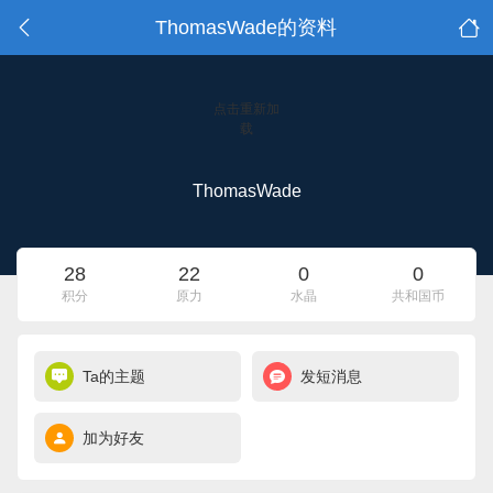
ThomasWade的资料
点击重新加
载
ThomasWade
28
22
0
0
积分
原力
水晶
共和国币
Ta的主题
发短消息
加为好友