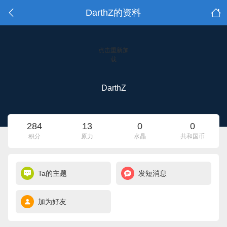
DarthZ的资料
点击重新加
载
DarthZ
284
13
0
0
积分
原力
水晶
共和国币
Ta的主题
发短消息
加为好友