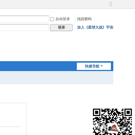
切
换
自动登录
找回密码
到
宽
加入《星球大战》宇宙
登录
版
快捷导航