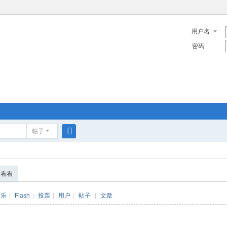
用户名
密码
帖子
搜
索
便看看
音乐
|
Flash
|
投票
|
用户
|
帖子
|
文章