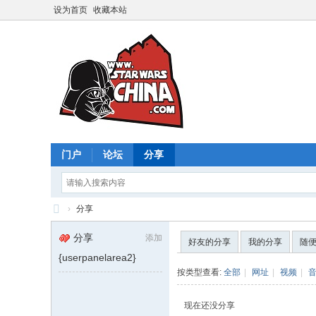
设为首页
收藏本站
门户
论坛
分享
›
分享
星
分享
添加
好友的分享
我的分享
随
球
{userpanelarea2}
大
按类型查看:
全部
|
网址
|
视频
|
战
现在还没分享
中