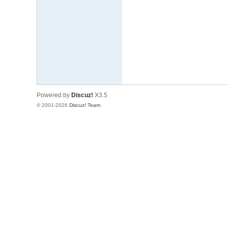
文
网
St
ar
W
ar
Powered by
Discuz!
X3.5
s
© 2001-2026
Discuz! Team
.
C
hi
na