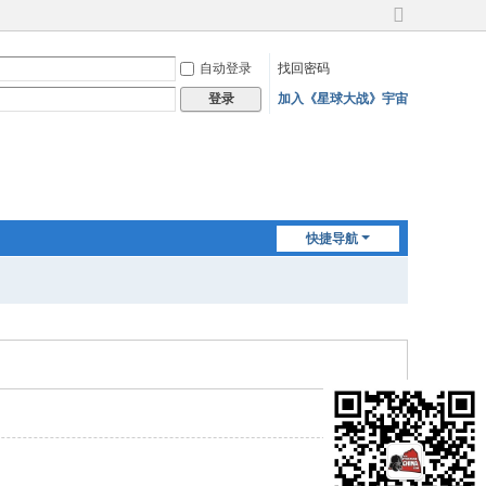
切
换
自动登录
找回密码
到
宽
加入《星球大战》宇宙
登录
版
快捷导航