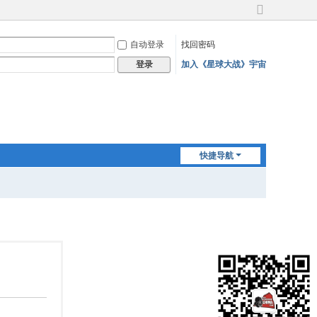
切
换
自动登录
找回密码
到
宽
加入《星球大战》宇宙
登录
版
快捷导航