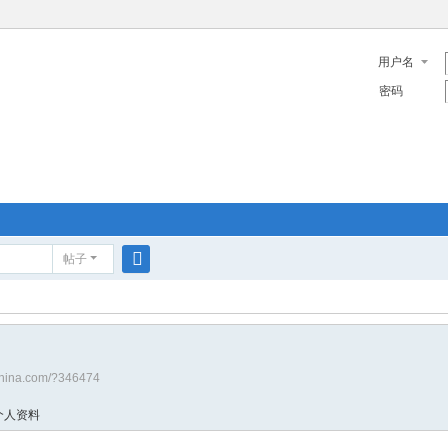
用户名
密码
帖子
搜
索
china.com/?346474
个人资料