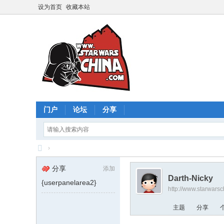
设为首页
收藏本站
门户
论坛
分享
›
星
分享
添加
球
Darth-Nicky
{userpanelarea2}
http://www.starwars
大
战
主题
分享
中