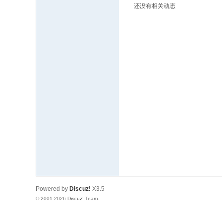
还没有相关动态
文
网
St
ar
W
ar
s
C
hi
na
Powered by
Discuz!
X3.5
© 2001-2026
Discuz! Team
.