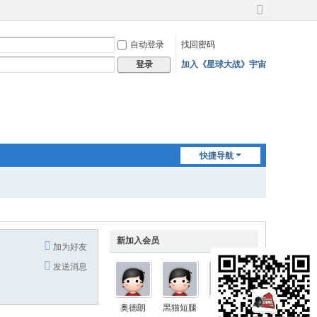
切
换
自动登录
找回密码
到
宽
加入《星球大战》宇宙
登录
版
快捷导航
新加入会员
加为好友
发送消息
奥德朗
黑猫短腿
Nimbus