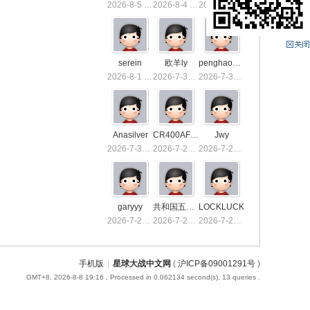
2026-8-5 13:36
2026-8-4 15:50
2026-8-4 01:40
serein
欧羊ly
penghaoxiake
2026-8-1 01:26
2026-7-31 10:03
2026-7-30 23:53
Anasilver
CR400AF-1039
Jwy
2026-7-30 01:03
2026-7-29 23:32
2026-7-29 19:21
garyyy
共和国五星上将
LOCKLUCK
2026-7-26 21:16
2026-7-23 13:55
2026-7-23 00:55
手机版
|
星球大战中文网
(
沪ICP备09001291号
)
GMT+8, 2026-8-8 19:16
, Processed in 0.062134 second(s), 13 queries .