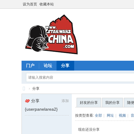
设为首页
收藏本站
门户
论坛
分享
›
分享
星
分享
添加
好友的分享
我的分享
随
球
{userpanelarea2}
大
按类型查看:
全部
|
网址
|
视频
|
战
现在还没分享
中