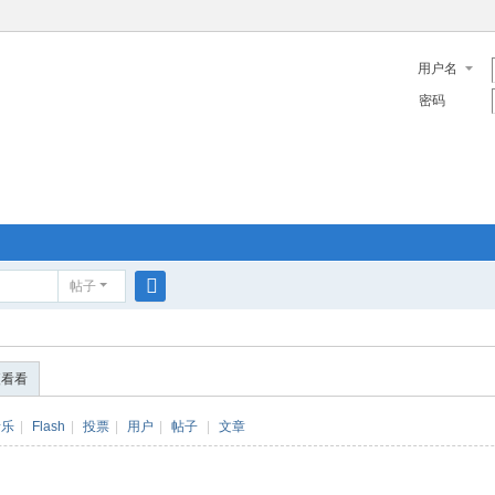
用户名
密码
帖子
搜
索
便看看
音乐
|
Flash
|
投票
|
用户
|
帖子
|
文章