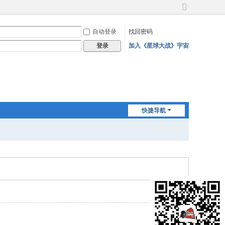
切
换
自动登录
找回密码
到
宽
加入《星球大战》宇宙
登录
版
快捷导航