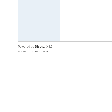
文
网
St
ar
W
ar
Powered by
Discuz!
X3.5
s
© 2001-2026
Discuz! Team
.
C
hi
na