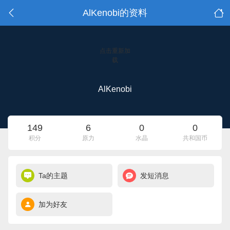
AlKenobi的资料
点击重新加
载
AlKenobi
149
6
0
0
积分
原力
水晶
共和国币
Ta的主题
发短消息
加为好友