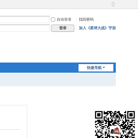
切
换
自动登录
找回密码
到
宽
加入《星球大战》宇宙
登录
版
快捷导航