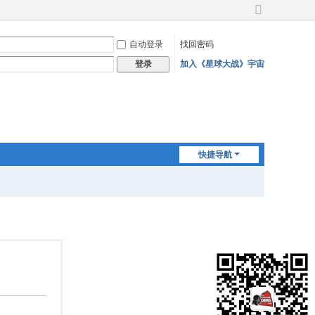
切
换
自动登录
找回密码
到
宽
加入《星球大战》宇宙
登录
版
快捷导航