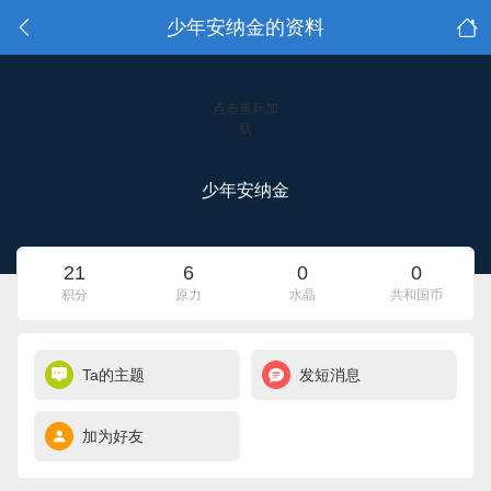
少年安纳金的资料
点击重新加
载
少年安纳金
21
6
0
0
积分
原力
水晶
共和国币
Ta的主题
发短消息
加为好友