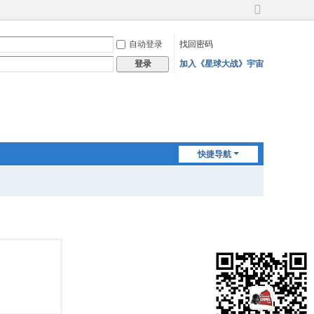
切
换
自动登录
找回密码
到
宽
加入《星球大战》宇宙
登录
版
快捷导航