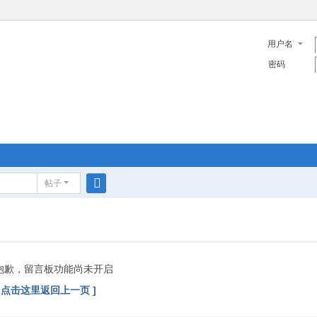
用户名
密码
帖子
搜
索
抱歉，留言板功能尚未开启
[ 点击这里返回上一页 ]