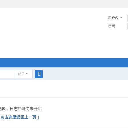
用户名
密码
帖子
搜
索
抱歉，日志功能尚未开启
[ 点击这里返回上一页 ]