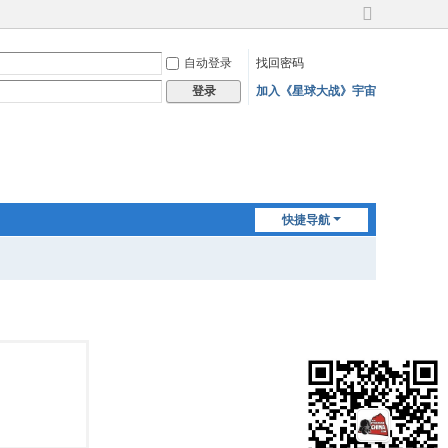
切
换
自动登录
找回密码
到
宽
加入《星球大战》宇宙
登录
版
快捷导航