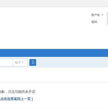
用户名
密码
帖子
搜
索
抱歉，日志功能尚未开启
[ 点击这里返回上一页 ]