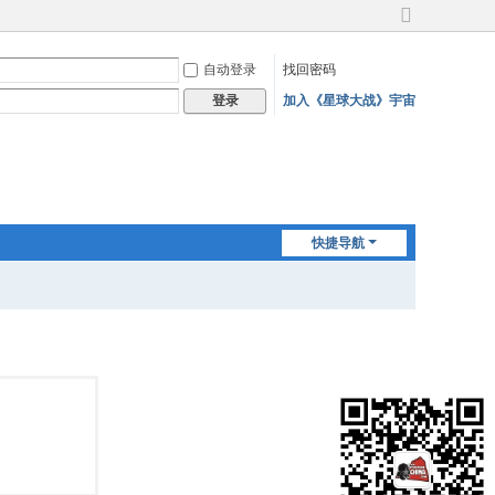
切
换
自动登录
找回密码
到
宽
加入《星球大战》宇宙
登录
版
快捷导航