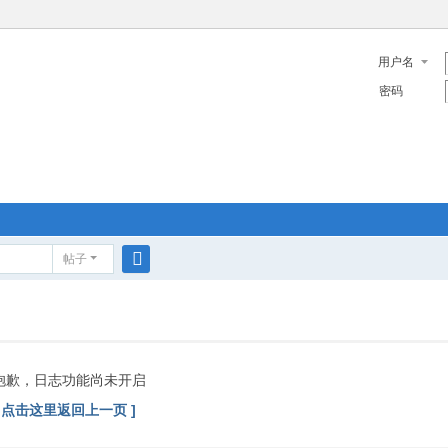
用户名
密码
帖子
搜
索
抱歉，日志功能尚未开启
[ 点击这里返回上一页 ]