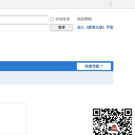
切
换
自动登录
找回密码
到
宽
加入《星球大战》宇宙
登录
版
快捷导航