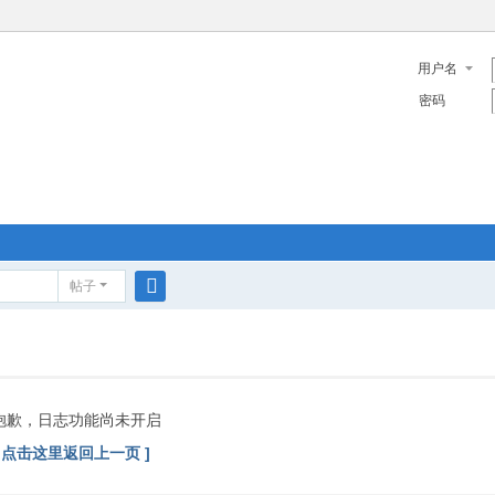
用户名
密码
帖子
搜
索
抱歉，日志功能尚未开启
[ 点击这里返回上一页 ]