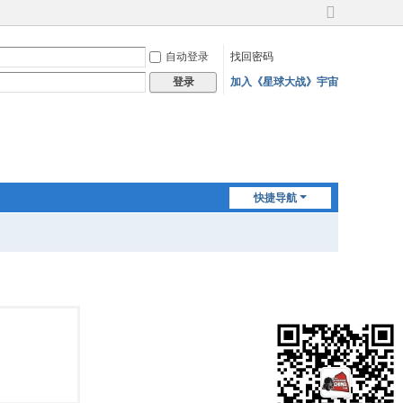
切
换
自动登录
找回密码
到
宽
加入《星球大战》宇宙
登录
版
快捷导航