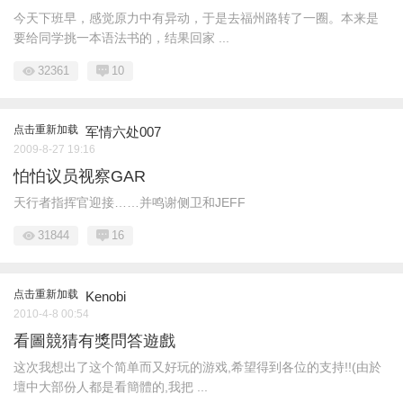
今天下班早，感觉原力中有异动，于是去福州路转了一圈。本来是
要给同学挑一本语法书的，结果回家 ...
32361
10
点击重新加载
军情六处007
2009-8-27 19:16
怕怕议员视察GAR
天行者指挥官迎接……并鸣谢侧卫和JEFF
31844
16
点击重新加载
Kenobi
2010-4-8 00:54
看圖競猜有獎問答遊戲
这次我想出了这个简单而又好玩的游戏,希望得到各位的支持!!(由於
壇中大部份人都是看簡體的,我把 ...