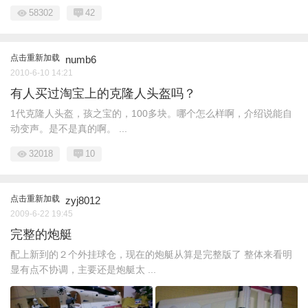
58302
42
点击重新加载
numb6
2010-6-10 14:21
有人买过淘宝上的克隆人头盔吗？
1代克隆人头盔，孩之宝的，100多块。哪个怎么样啊，介绍说能自
动变声。是不是真的啊。 ...
32018
10
点击重新加载
zyj8012
2009-6-22 19:45
完整的炮艇
配上新到的２个外挂球仓，现在的炮艇从算是完整版了 整体来看明
显有点不协调，主要还是炮艇太 ...