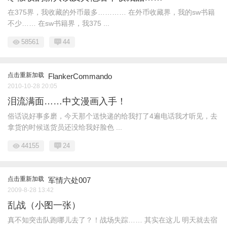
在375界，我收藏的外币最多………… 在外币收藏界，我的sw书籍
不少…… 在sw书籍界，我375 ...
58561
44
点击重新加载
FlankerCommando
2010-10-28 20:05
泪流满面……中文漫画入手！
俗话说好事多磨，今天那个送快递的给我打了4遍电话我才听见，去
拿货的时候送货员还没给我好脸色 ...
44155
24
点击重新加载
军情六处007
2009-8-28 13:42
乱战（小图一张）
真不知突击队跑哪儿去了？！战场失踪…… 其实在这儿 明天就去宿