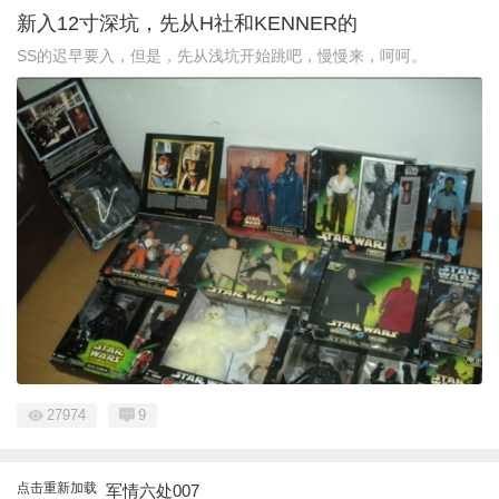
新入12寸深坑，先从H社和KENNER的
SS的迟早要入，但是，先从浅坑开始跳吧，慢慢来，呵呵。
27974
9
点击重新加载
军情六处007