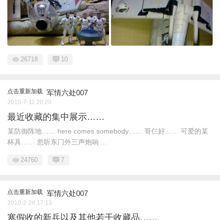
26718
10
点击重新加载
军情六处007
2010-7-11 20:20
最近收藏的集中展示……
某防御阵地…… here comes somebody…… 哥仨好…… 可爱的某
杯具…… 忽听东门外三声炮响 ...
24760
7
点击重新加载
军情六处007
2010-2-26 17:13
寒假收的新兵以及其他若干收藏品……