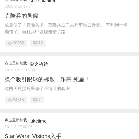
su27_flanker
2010-8-16 13:24
克隆兵的暑假
放暑假了！克隆兵甲、克隆兵乙二人开车出去野餐。 车开到一半，
抛锚了。而且兵甲发现走错了路 ...
30952
12
点击重新加载
影之祈祷
2010-12-13 15:33
换个吸引眼球的标题，乐高 死星！
过两天根据死星做个带情节的套图
24315
7
点击重新加载
luketime
2011-3-17 00:05
Star Wars: Visions入手