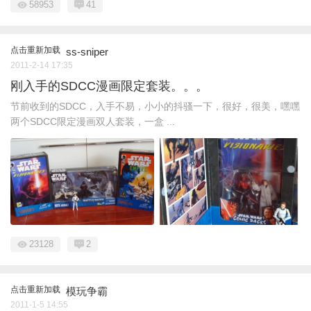
58953
41
点击重新加载
ss-sniper
2011-2-14 17:35
刚入手的SDCC漫画限定套装。。。
节前收到的SDCC，入手不易，小小的抖骚一下，很好，很美，嘿嘿
两个SDCC限定漫画双人套装，一盒 ...
23128
2
点击重新加载
模玩争霸
2011-1-5 14:55