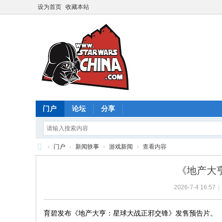
设为首页
收藏本站
门户
论坛
分享
›
门户
›
新闻轶事
›
游戏新闻
›
查看内容
星
《地产大
球
2026-7-4 16:57
|
大
战
育碧发布《地产大亨：星球大战正邪交锋》发售预告片。
中