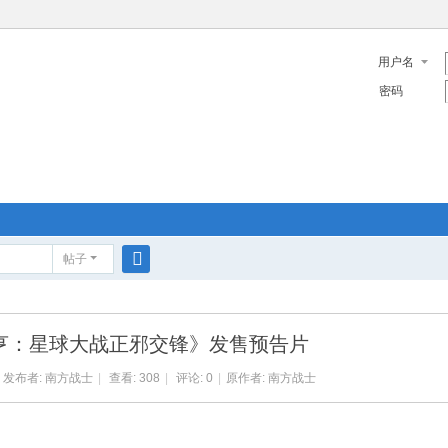
用户名
密码
帖子
搜
索
亨：星球大战正邪交锋》发售预告片
发布者:
南方战士
|
查看: 308
|
评论: 0
|
原作者: 南方战士