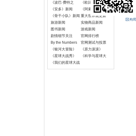
《波巴·费特之
《欧比-旺·克诺
书》新闻
比》新闻
《安多》新闻
《阿索卡》新闻
《骨干小队》新闻
重大世界观更新
旅游新闻
实物商品新闻
图书新闻
游戏新闻
剧情细节关注
官网排行榜
By the Numbers
官网测试与投票
《银河大冒险》
《原力滚滚》
《星球大战秀》
《科学与星球大
战》
《我们的星球大战
故事》