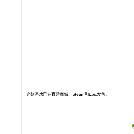
文
网
St
ar
W
ar
s
C
hi
na
这款游戏已在育碧商城、Steam和Epic发售。