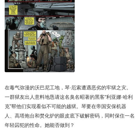
在毒气弥漫的沃巴尼工地，琴·厄索遭遇恶劣的牢狱之灾。
一群狱友出人意料地恳请这名臭名昭著的黑客“利亚娜·哈利
克”帮他们实现看似不可能的越狱。琴要在帝国安保机器
人、高塔炮台和焚化炉的眼皮底下破解密码，同时保住一名
年轻囚犯的性命。她能否做到？