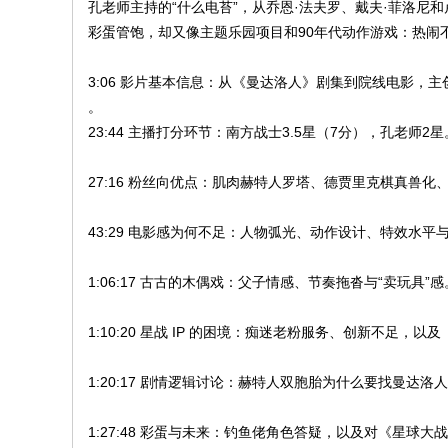
孔老师主持的“什么电苔”，从乔恩·法夫罗、戴夫·菲洛
文
彩蛋管饱，却又像主题乐园项目和90年代动作游戏：热闹
网
St
3:06 影片基本信息：从《曼达洛人》剧集到院线电影，
。
ar
23:44 主播打分环节：南方战士3.5星（7分），孔老师2星
W
ar
27:16 粉丝向优点：肌肉赫特人罗塔、德贾里克棋真兽化
s
C
43:29 电影感为何不足：人物弧光、动作设计、特效水平
hi
1:06:17 古古的木偶戏：父子情感、节奏拖沓与“卖玩具”感
na
1:10:20 星战 IP 的困境：痴迷老粉服务、创新不足，
1:20:17 剧情逻辑讨论：赫特人双胞胎为什么要找曼达
1:27:48 彩蛋与未来：钓鱼佬角色答疑，以及对《星球