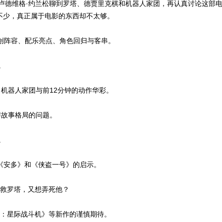
尼和卢德维格·约兰松聊到罗塔、德贾里克棋和机器人家团，再认真讨论这部
不少，真正属于电影的东西却不太够。
主创阵容、配乐亮点、角色回归与客串。
。
、机器人家团与前12分钟的动作华彩。
与故事格局的问题。
。
以及《安多》和《侠盗一号》的启示。
洛人救罗塔，又想弄死他？
大战：星际战斗机》等新作的谨慎期待。