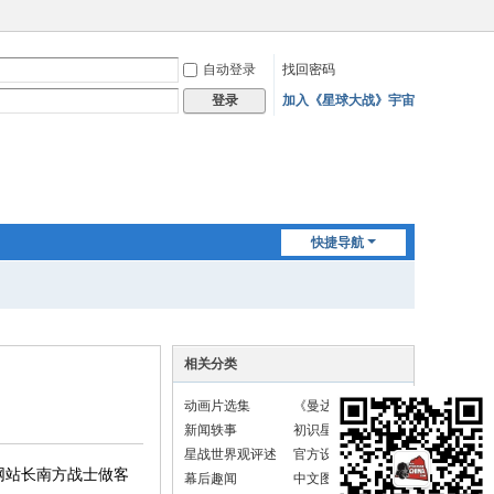
自动登录
找回密码
加入《星球大战》宇宙
登录
快捷导航
相关分类
动画片选集
《曼达洛人与古
古》新闻
新闻轶事
初识星战
星战世界观评述
官方设定
网站长南方战士做客
幕后趣闻
中文图书