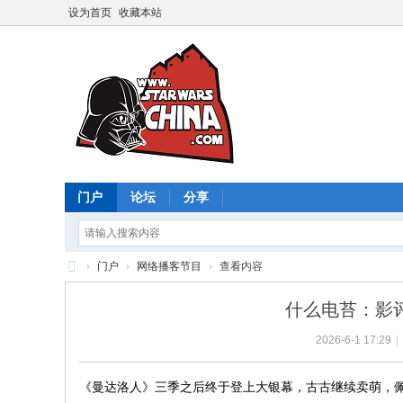
设为首页
收藏本站
门户
论坛
分享
›
门户
›
网络播客节目
›
查看内容
星
什么电苔：影
球
2026-6-1 17:29
|
大
战
《曼达洛人》三季之后终于登上大银幕，古古继续卖萌，佩
中