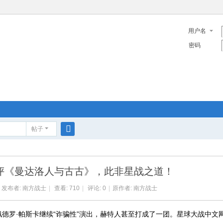
用户名
密码
帖子
搜
索
评《曼达洛人与古古》，此非星战之道！
发布者:
南方战士
|
查看: 710
|
评论: 0
|
原作者: 南方战士
德罗·帕斯卡继续“诈骗性”演出，赫特人甚至打成了一团。星球大战中文