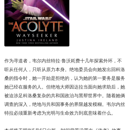
​作为寻道者，韦尔内丝特拉·鲁沃耗费十几年探索外环，​不
听从任何人，只听从原力本身。绝地委员会向她发出回科洛
桑的指令时，她一开始是拒绝的，认为她的第一要务是服务
她已经在服务的​人。但绝地大师因达拉当面向她求助后，她
被迫涉足科洛桑复杂的共和国政治与黑帮世界中。随着她俩
调查的深入，绝地与共和国事务的界限越发模糊。韦尔内丝
特拉必须重新考虑为光明与生命效力​到底意味着什么。​