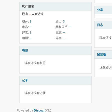
统计信息
分享
已有
--
人来访过
积分:
3
原力:
3
日志
水晶:
--
共和国币:
--
好友:
1
日志:
--
现在还没
相册:
--
分享:
--
相册
留言板
现在还没有相册
现在还没
记录
现在还没有记录
Powered by
Discuz!
X3.5