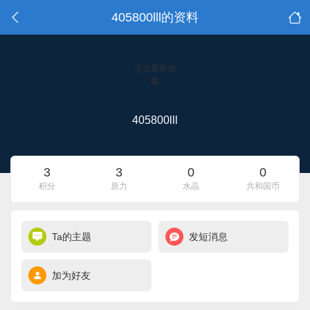
405800lll的资料
点击重新加
载
405800lll
3
3
0
0
积分
原力
水晶
共和国币
Ta的主题
发短消息
加为好友